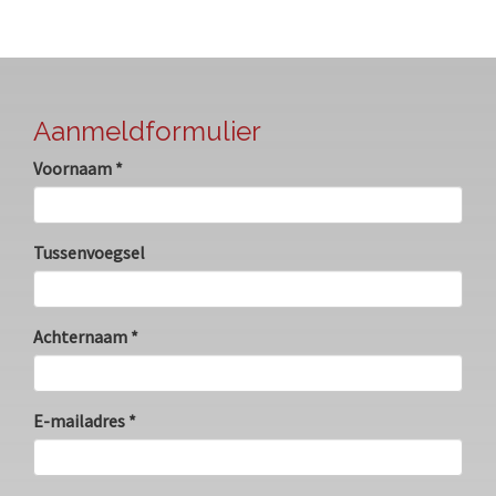
Aanmeldformulier
Voornaam *
Tussenvoegsel
Achternaam *
E-mailadres *