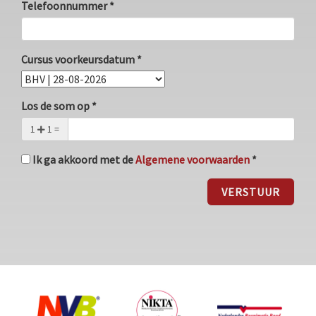
Telefoonnummer *
Cursus voorkeursdatum *
Los de som op *
1
1 =
Ik ga akkoord met de
Algemene voorwaarden
*