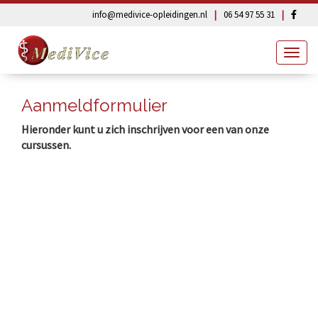
info@medivice-opleidingen.nl
|
06 54 97 55 31
|
Fa
Togg
navig
Aanmeldformulier
Hieronder kunt u zich inschrijven voor een van onze
cursussen.