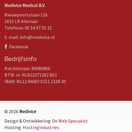
Medivice Medical B.V.
Nieuwpoortslaan 116
1815 LR Alkmaar
Telefoon: 06 54 97 55 31
E-mail: info@medivice.nl
Facebook
Bedrijfsinfo
Kvk Alkmaar: 89080866
BTW: nr. NL821071282 B01
IBAN: NL12 RABO 0151 2328 30
© 2026
Medivice
Design & Ontwikkeling:
De Web Specialist
Hosting:
Hostingindustries