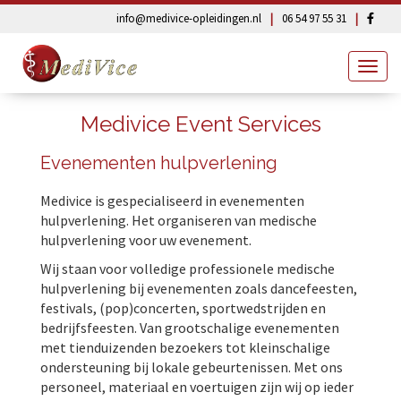
info@medivice-opleidingen.nl
|
06 54 97 55 31
|
Fa
Togg
navig
Medivice Event Services
Evenementen hulpverlening
Medivice is gespecialiseerd in evenementen
hulpverlening. Het organiseren van medische
hulpverlening voor uw evenement.
Wij staan voor volledige professionele medische
hulpverlening bij evenementen zoals dancefeesten,
festivals, (pop)concerten, sportwedstrijden en
bedrijfsfeesten. Van grootschalige evenementen
met tienduizenden bezoekers tot kleinschalige
ondersteuning bij lokale gebeurtenissen. Met ons
personeel, materiaal en voertuigen zijn wij op ieder